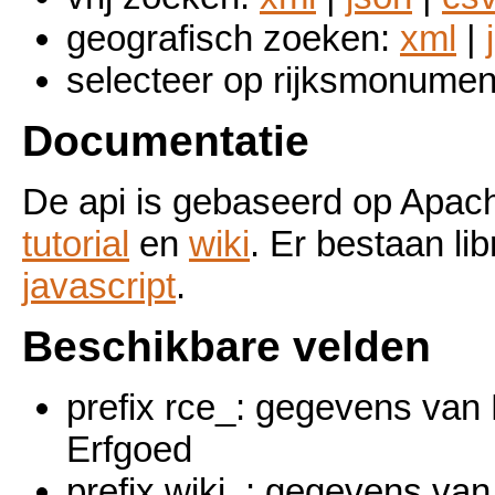
geografisch zoeken:
xml
|
selecteer op rijksmonum
Documentatie
De api is gebaseerd op Apa
tutorial
en
wiki
. Er bestaan lib
javascript
.
Beschikbare velden
prefix rce_: gegevens van 
Erfgoed
prefix wiki_: gegevens v