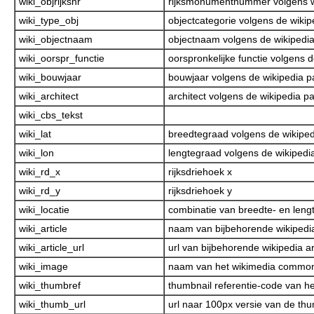
wiki_objrijksnr
rijksmonumentnummer volgens w
wiki_type_obj
objectcategorie volgens de wikip
wiki_objectnaam
objectnaam volgens de wikipedi
wiki_oorspr_functie
oorspronkelijke functie volgens 
wiki_bouwjaar
bouwjaar volgens de wikipedia p
wiki_architect
architect volgens de wikipedia p
wiki_cbs_tekst
wiki_lat
breedtegraad volgens de wikiped
wiki_lon
lengtegraad volgens de wikipedi
wiki_rd_x
rijksdriehoek x
wiki_rd_y
rijksdriehoek y
wiki_locatie
combinatie van breedte- en leng
wiki_article
naam van bijbehorende wikipedia
wiki_article_url
url van bijbehorende wikipedia ar
wiki_image
naam van het wikimedia common
wiki_thumbref
thumbnail referentie-code van he
wiki_thumb_url
url naar 100px versie van de thu