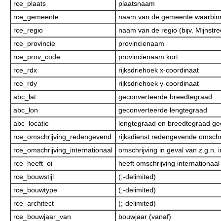
rce_plaats
plaatsnaam
rce_gemeente
naam van de gemeente waarbinne
rce_regio
naam van de regio (bijv. Mijnstre
rce_provincie
provincienaam
rce_prov_code
provincienaam kort
rce_rdx
rijksdriehoek x-coordinaat
rce_rdy
rijksdriehoek y-coordinaat
abc_lat
geconverteerde breedtegraad
abc_lon
geconverteerde lengtegraad
abc_locatie
lengtegraad en breedtegraad g
rce_omschrijving_redengevend
rijksdienst redengevende omschr
rce_omschrijving_internationaal
omschrijving in geval van z.g.n. 
rce_heeft_oi
heeft omschrijving internationaal
rce_bouwstijl
(;-delimited)
rce_bouwtype
(;-delimited)
rce_architect
(;-delimited)
rce_bouwjaar_van
bouwjaar (vanaf)