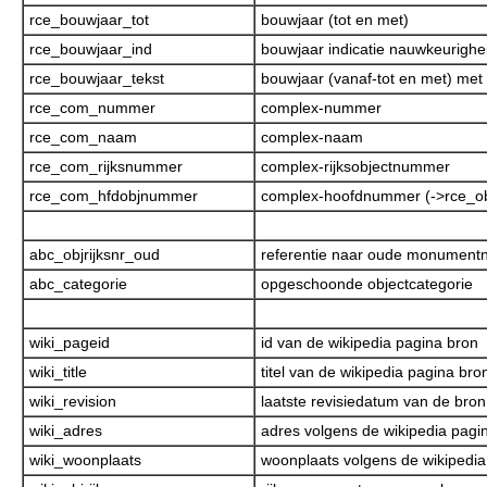
rce_bouwjaar_tot
bouwjaar (tot en met)
rce_bouwjaar_ind
bouwjaar indicatie nauwkeurighe
rce_bouwjaar_tekst
bouwjaar (vanaf-tot en met) met 
rce_com_nummer
complex-nummer
rce_com_naam
complex-naam
rce_com_rijksnummer
complex-rijksobjectnummer
rce_com_hfdobjnummer
complex-hoofdnummer (->rce_o
abc_objrijksnr_oud
referentie naar oude monument
abc_categorie
opgeschoonde objectcategorie
wiki_pageid
id van de wikipedia pagina bron
wiki_title
titel van de wikipedia pagina bro
wiki_revision
laatste revisiedatum van de br
wiki_adres
adres volgens de wikipedia pagi
wiki_woonplaats
woonplaats volgens de wikipedia