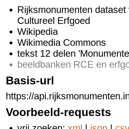
Rijksmonumenten dataset v
Cultureel Erfgoed
Wikipedia
Wikimedia Commons
tekst 12 delen 'Monument
beeldbanken RCE en erfgo
Basis-url
https://api.rijksmonumenten.in
Voorbeeld-requests
vrij zoeken:
xml
|
json
|
cs